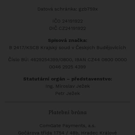
Datová schránka: gzb759x
IČO 24191922
DIČ CZ24191922
Spisová značka:
B 2417/KSCB Krajský soud v Českých Budějovicích
Číslo BÚ: 4629254399/0800, IBAN CZ44 0800 0000
0046 2925 4399
Statutární orgán – představenstvo:
Ing. Miroslav Ježek
Petr Ježek
Platební brána
ComGate Payments, a.s.
Gočárova třída 1754 / 48b, Hradec Králové