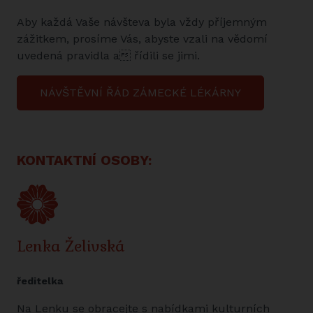
Aby každá Vaše návšteva byla vždy příjemným
zážitkem, prosíme Vás, abyste vzali na vědomí
uvedená pravidla a řídili se jimi.
NÁVŠTĚVNÍ ŘÁD ZÁMECKÉ LÉKÁRNY
KONTAKTNÍ OSOBY:
Lenka Želivská
ředitelka
Na Lenku se obracejte s nabídkami kulturních