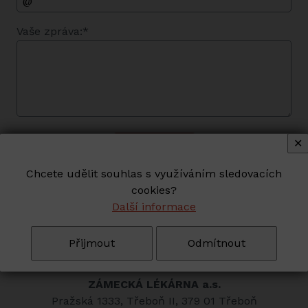
Vaše zpráva:*
✕
Chcete udělit souhlas s využíváním sledovacích
cookies?
Další informace
Přijmout
Odmítnout
FAKTURAČNÍ ÚDAJE:
ZÁMECKÁ LÉKÁRNA a.s.
Pražská 1333, Třeboň II, 379 01 Třeboň