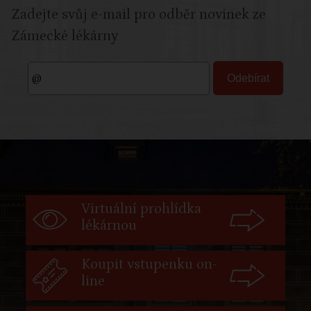
Zadejte svůj e-mail pro odběr novinek ze
Zámecké lékárny
Virtuální prohlídka
lékárnou
Koupit vstupenku on-
line