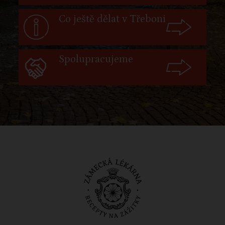
Co ještě dělat v Třeboni
Spolupracujeme