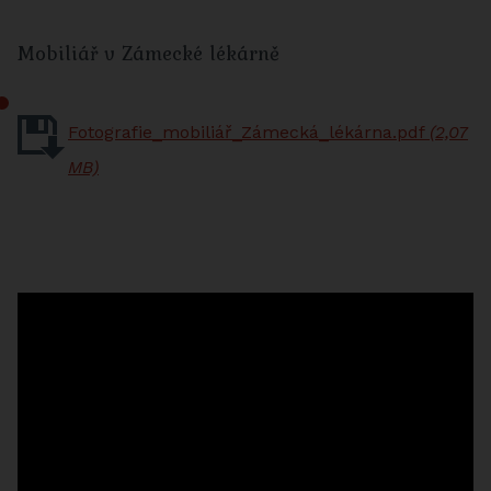
Mobiliář v Zámecké lékárně
Fotografie_mobiliář_Zámecká_lékárna.pdf
(2,07
MB)