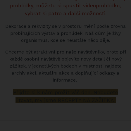
prohlídky, můžete si spustit videoprohlídku,
vybrat si patro a další možnosti.
Dekorace a rekvizity se v prostoru mění podle zrovna
probíhajících výstav a prohlídek. Náš dům je živý
organismus, kde se neustále něco děje.
Chceme být atraktivní pro naše návštěvníky, proto při
každé osobní návštěvě objevíte nový detail či nový
zážitek. V jednotlivých bodech v místnosti najdete
archiv akcí, aktuální akce a doplňující odkazy a
informace.
Přijďte si k nám prožít váš den. Nebudete
litovat, my jsme RECEPTY NA ZÁŽITKY.