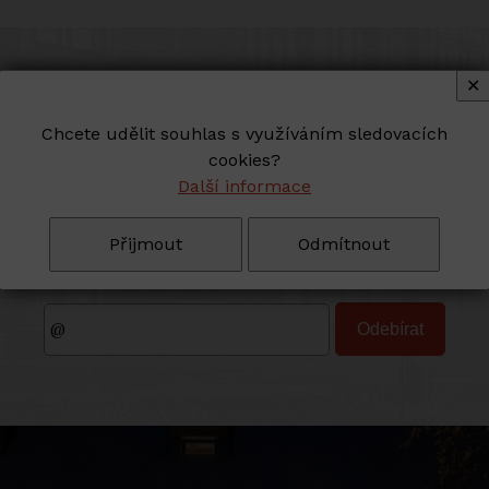
✕
Novinky do vašeho e-mailu
Chcete udělit souhlas s využíváním sledovacích
NEWSLETTER
cookies?
Další informace
Zadejte svůj e-mail pro odběr novinek ze
Přijmout
Odmítnout
Zámecké lékárny