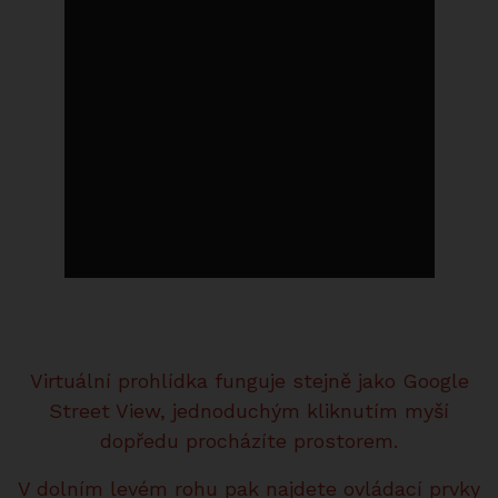
Virtuální prohlídka funguje stejně jako Google
Street View, jednoduchým kliknutím myší
dopředu procházíte prostorem.
V dolním levém rohu pak najdete ovládací prvky