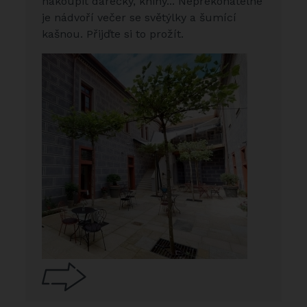
nakoupit dárečky, knihy... Nepřekonatelné
je nádvoří večer se světýlky a šumící
kašnou. Přijďte si to prožít.