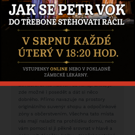
Výstava
Leonardo
Zlatem
protkáno
Nádvoří a přízemí
E-
Nejkrásnější je u nás nádvoří a to v každé
shop
roční době. Platany vytváří krásný stín v
létě, nebo barevný koberec na podzim. I
zasněžené stolky mají svojí zimní
atmosféru. Na nádvoří se konají akce, je
zde možné i posedět a dát si něco
dobrého. Přímo navazuje na prostory
originálního suvenýr shopu a odpočinkové
zóny s občerstvením. Všechna tato místa
vás mají naladit na prohlídku domu, nebo
vám pomoci si ji pěkně srovnat v hlavě a