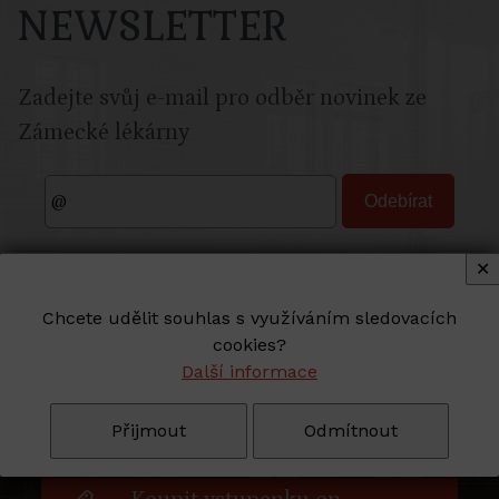
NEWSLETTER
Zadejte svůj e-mail pro odběr novinek ze
Zámecké lékárny
✕
Chcete udělit souhlas s využíváním sledovacích
cookies?
Další informace
Virtuální prohlídka
Přijmout
Odmítnout
lékárnou