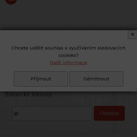
✕
Chcete udělit souhlas s využíváním sledovacích
Novinky do vašeho e-mailu
cookies?
NEWSLETTER
Další informace
Přijmout
Odmítnout
Zadejte svůj e-mail pro odběr novinek ze
Zámecké lékárny