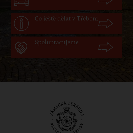
Co ještě dělat v Třeboni
Spolupracujeme