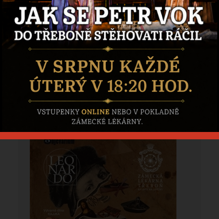
Výstava
Leonardo
Zlatem
protkáno
Výstava Leonardo je zpět !
E-
Zábavná rodinná výstava po stopách
shop
geniálního renesančního malíře, sochaře,
vynálezce...