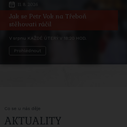
11. 8. 2026
Jak se Petr Vok na Třeboň
stěhovati ráčil
V srpnu KAŽDÉ ÚTERÝ V 18:20 HOD.
Prohlédnout
Co se u nás děje
AKTUALITY