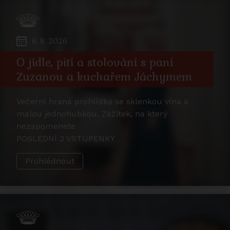
6. 8. 2026
O jídle, pití a stolování s paní
Zuzanou a kuchařem Jáchymem
Večerní hraná prohlídka se sklenkou vína a
malou jednohubkou. Zážitek, na který
nezapomenete
POSLEDNÍ 2 VSTUPENKY
Prohlédnout