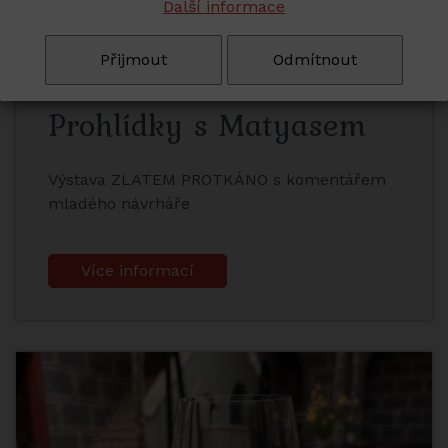
Další informace
Přijmout
Odmítnout
Prohlídky s Matyasem
Výstava ZLATEM PROTKÁNO s komentářem
mladého návrháře
Více informací