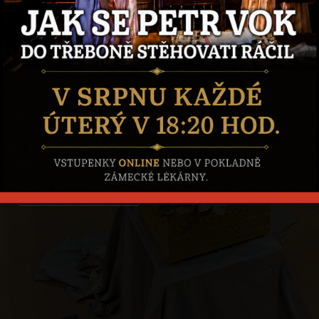
Výstava
Leonardo
Dnes je 6. 8. 2026
AKTUÁLNÍ OTEVÍRACÍ DOBA
Zlatem
protkáno
E-
shop
Online vstupenky
Aktuální akce