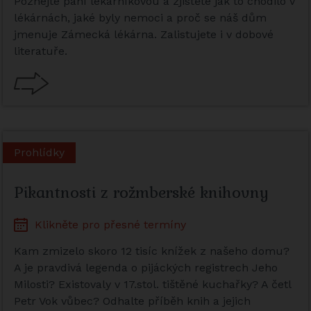
Poznejte paní lékárníkovou a zjistěte jak to chodilo v
lékárnách, jaké byly nemoci a proč se náš dům
jmenuje Zámecká lékárna. Zalistujete i v dobové
literatuře.
Prohlídky
Pikantnosti z rožmberské knihovny
Klikněte pro přesné termíny
Kam zmizelo skoro 12 tisíc knížek z našeho domu?
A je pravdivá legenda o pijáckých registrech Jeho
Milosti? Existovaly v 17.stol. tištěné kuchařky? A četl
Petr Vok vůbec? Odhalte příběh knih a jejich