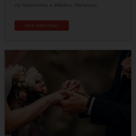
na historickou a dětskou literaturu.
Více informací