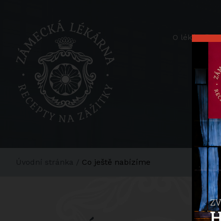
O lékárně
Úvodní stránka
/
Co ještě nabízíme