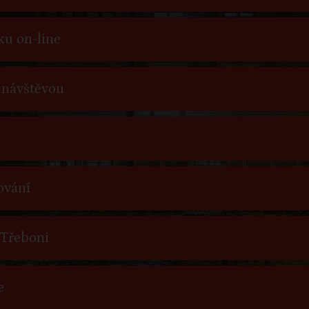
ku on-line
 návštěvou
ování
 Třeboni
e