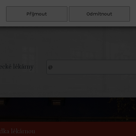
Přijmout
Odmítnout
ecké lékárny
ídka lékárnou