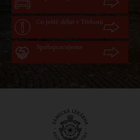
Co ještě dělat v Třeboni
Spolupracujeme