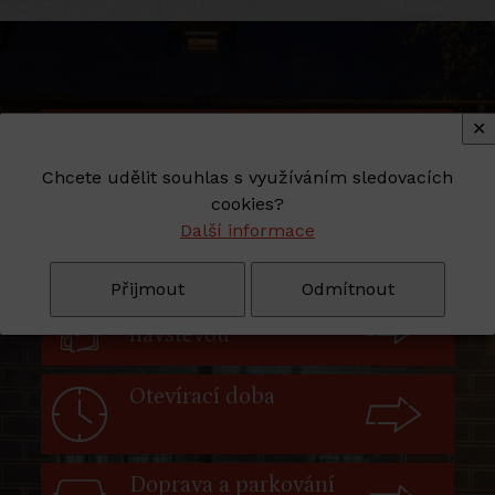
✕
Virtuální prohlídka
lékárnou
Chcete udělit souhlas s využíváním sledovacích
cookies?
Koupit vstupenku on-
Další informace
line
Přijmout
Odmítnout
Info před první
návštěvou
Otevírací doba
Doprava a parkování