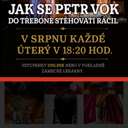
Výstava
Leonardo
Zlatem
protkáno
E-
shop