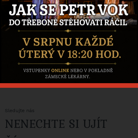
Výstava
Leonardo
Zlatem
protkáno
E-
shop
Sledujte nás
NENECHTE SI UJÍT