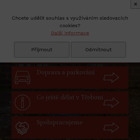
✕
line
Chcete udělit souhlas s využíváním sledovacích
Info před první
cookies?
návštěvou
Další informace
Otevírací doba
Přijmout
Odmítnout
Doprava a parkování
Co ještě dělat v Třeboni
Spolupracujeme